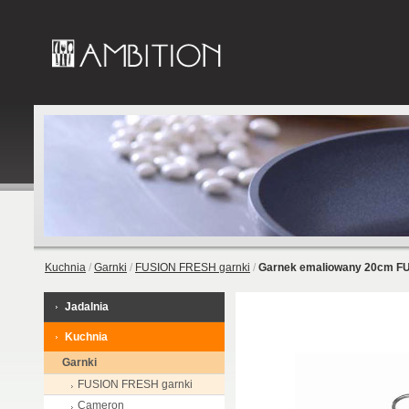
Kuchnia
/
Garnki
/
FUSION FRESH garnki
/
Garnek emaliowany 20cm F
Garnek e
Jadalnia
302682
Limonkowa
Kuchnia
Garnki
FUSION FRESH garnki
Cameron