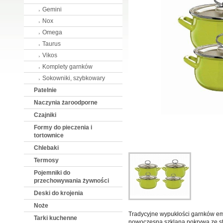
Gemini
Nox
Omega
Taurus
Vikos
Komplety garnków
Sokowniki, szybkowary
Patelnie
Naczynia żaroodporne
Czajniki
Formy do pieczenia i
tortownice
Chlebaki
Termosy
Pojemniki do
przechowywania żywności
Deski do krojenia
Noże
Tradycyjne wypukłości garnków em
Tarki kuchenne
nowoczesną szklaną pokrywą ze 