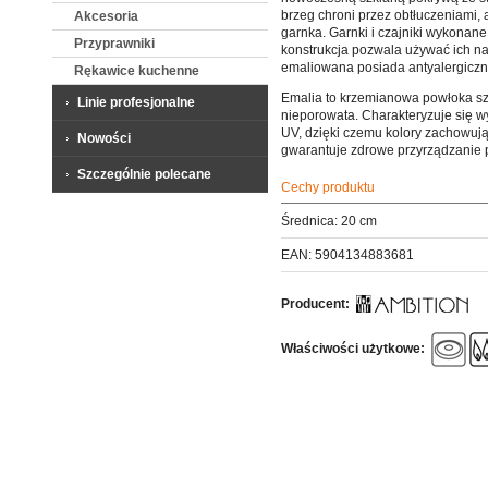
brzeg chroni przez obtłuczeniami,
Akcesoria
garnka. Garnki i czajniki wykonane 
Przyprawniki
konstrukcja pozwala używać ich na
emaliowana posiada antyalergiczne 
Rękawice kuchenne
Emalia to krzemianowa powłoka szk
Linie profesjonalne
nieporowata. Charakteryzuje się wy
UV, dzięki czemu kolory zachowują
Nowości
gwarantuje zdrowe przyrządzanie 
Szczególnie polecane
Cechy produktu
Średnica: 20 cm
EAN: 5904134883681
Producent:
Właściwości użytkowe: